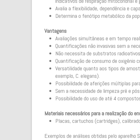
indicativos de respiração mitocondrial e 
Avalia a flexibilidade, dependência e ca
Determina o fenótipo metabólico da pop
Vantagens
Avaliações simultâneas e em tempo real d
Quantificações não invasivas sem a nece
Não necessita de substratos radioativos
Quantificação de consumo de oxigênio c
Versatilidade quanto aos tipos de amostr
exemplo, C. elegans).
Possibilidade de aferições múltiplas para
Sem a necessidade de limpeza pré e pós 
Possibilidade do uso de até 4 composto
Materiais necessários para a realização do en
Placas, cartuchos (cartridges), calibra
Exemplos de análises obtidas pelo aparelho 