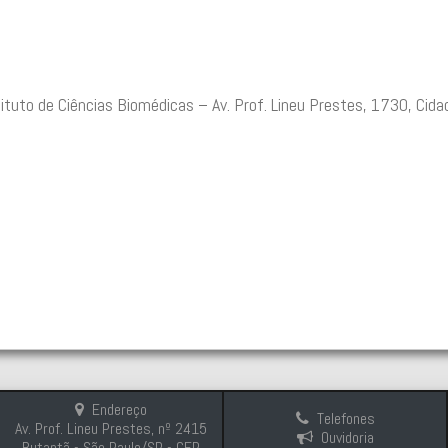
tituto de Ciências Biomédicas – Av. Prof. Lineu Prestes, 1730, Cida
Endereço
Telefones
Av. Prof. Lineu Prestes, nº 2415
Ouvidoria
Butantã - São Paulo/SP - CEP