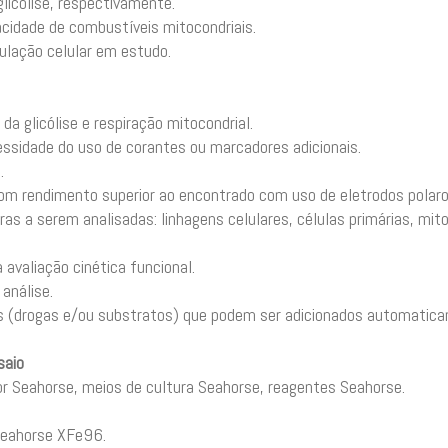
glicólise, respectivamente.
pacidade de combustíveis mitocondriais.
ulação celular em estudo.
a glicólise e respiração mitocondrial.
ssidade do uso de corantes ou marcadores adicionais.
.
om rendimento superior ao encontrado com uso de eletrodos polaro
as a serem analisadas: linhagens celulares, células primárias, mit
 avaliação cinética funcional.
análise.
s (drogas e/ou substratos) que podem ser adicionados automatica
saio
dor Seahorse, meios de cultura Seahorse, reagentes Seahorse.
Seahorse XFe96.