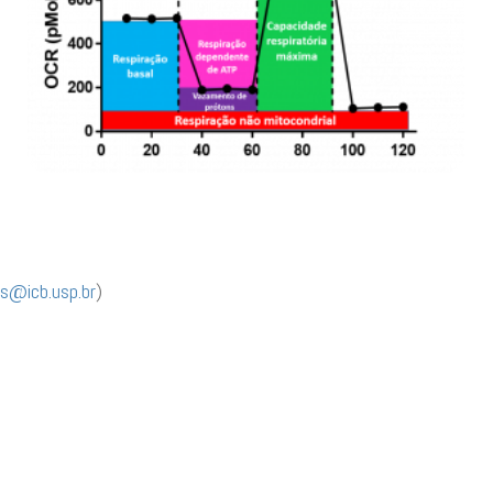
ls@icb.usp.br
)