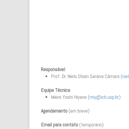
Responsável
Prof. Dr. Niels Olsen Saraiva Câmara (
nie
Equipe Técnica
Meire Yoshi Hiyane (
miy@icb.usp.br
)
Agendamento
(em breve)
Email para contato
(temporário)