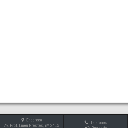
Endereço
Telefones
Av. Prof. Lineu Prestes, nº 2415
Ouvidoria